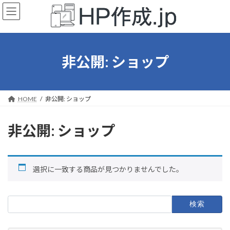
コ
ナ
ン
ビ
テ
ゲ
ン
ー
ツ
シ
へ
ョ
非公開: ショップ
ス
ン
キ
に
ッ
移
プ
動
HOME
非公開: ショップ
非公開: ショップ
選択に一致する商品が見つかりませんでした。
検
索: